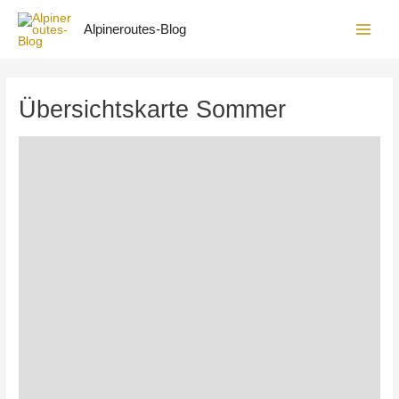
Zum
Inhalt
Alpineroutes-Blog
Main
springen
Men
Übersichtskarte Sommer