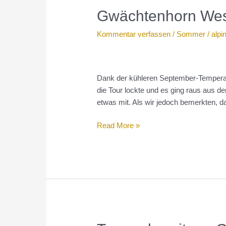
Gwächtenhorn Wes
Kommentar verfassen
/
Sommer
/
alpi
Dank der kühleren September-Temperatu
die Tour lockte und es ging raus aus
etwas mit. Als wir jedoch bemerkten, da
Gwächtenhorn
Read More »
Westgrat