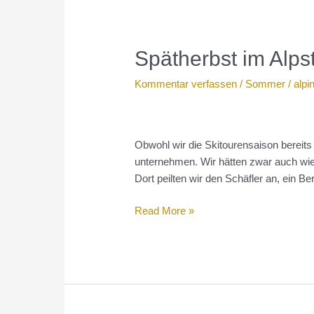
Spätherbst im Alps
Kommentar verfassen
/
Sommer
/
alpi
Obwohl wir die Skitourensaison bereits
unternehmen. Wir hätten zwar auch wiede
Dort peilten wir den Schäfler an, ein B
Spätherbst
Read More »
im
Alpstein