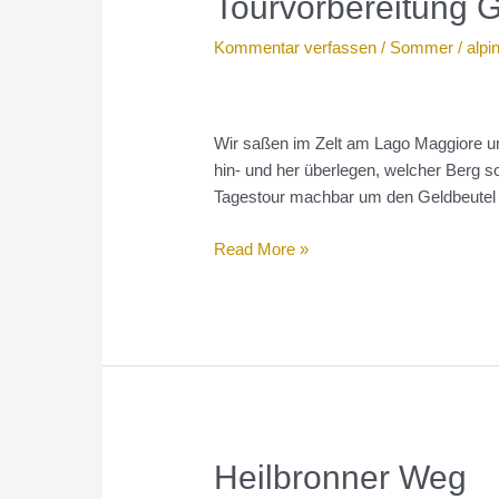
Tourvorbereitung 
Kommentar verfassen
/
Sommer
/
alpi
Wir saßen im Zelt am Lago Maggiore und
hin- und her überlegen, welcher Berg so
Tagestour machbar um den Geldbeutel
Tourvorbereitung
Read More »
Gwächtenhorn
Heilbronner Weg