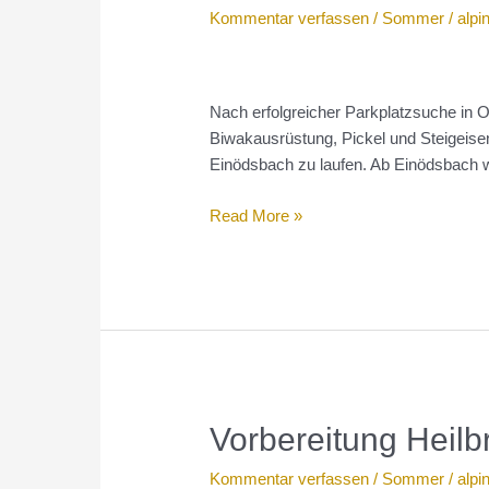
Kommentar verfassen
/
Sommer
/
alpi
Nach erfolgreicher Parkplatzsuche in Ob
Biwakausrüstung, Pickel und Steigeise
Einödsbach zu laufen. Ab Einödsbach 
Heilbronner
Read More »
Weg
Vorbereitung Heil
Kommentar verfassen
/
Sommer
/
alpi