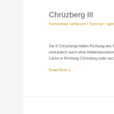
Chrüzberg III
Kommentar verfassen
/
Sommer
/
alpi
Die 8 Chrüzberge bilden Richtung des R
sind jedoch auch ohne Kletterausrüstu
Lücke in Richtung Chrüzberg (oder auch
Chrüzberg
Read More »
III