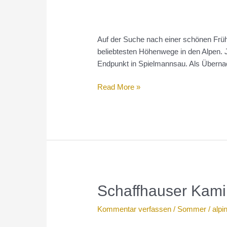
Auf der Suche nach einer schönen Frühj
beliebtesten Höhenwege in den Alpen. J
Endpunkt in Spielmannsau. Als Übernac
Vorbereitung
Read More »
Heilbronner
Weg
Schaffhauser Kami
Kommentar verfassen
/
Sommer
/
alpi