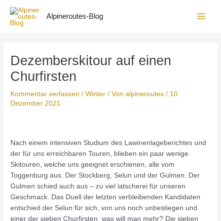
Zum
Inhalt
Alpineroutes-Blog
Main
springen
Men
Dezemberskitour auf einen
Churfirsten
Kommentar verfassen
/
Winter
/ Von
alpineroutes
/
10.
Dezember 2021
Nach einem intensiven Studium des Lawinenlageberichtes und
der für uns erreichbaren Touren, blieben ein paar wenige
Skitouren, welche uns geeignet erschienen, alle vom
Toggenburg aus. Der Stockberg, Selun und der Gulmen. Der
Gulmen schied auch aus – zu viel latscherei für unseren
Geschmack. Das Duell der letzten verbleibenden Kandidaten
entschied der Selun für sich, von uns noch unbestiegen und
einer der sieben Churfirsten, was will man mehr? Die sieben